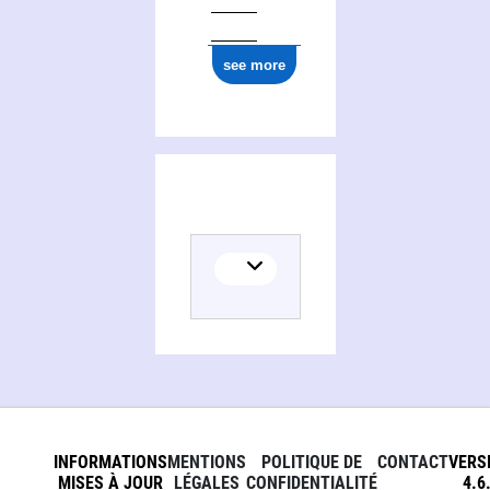
see more
INFORMATIONS
MENTIONS
POLITIQUE DE
CONTACT
VERS
MISES À JOUR
LÉGALES
CONFIDENTIALITÉ
4.6