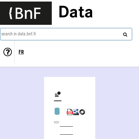
Data
search in data.bnf.fr
FR