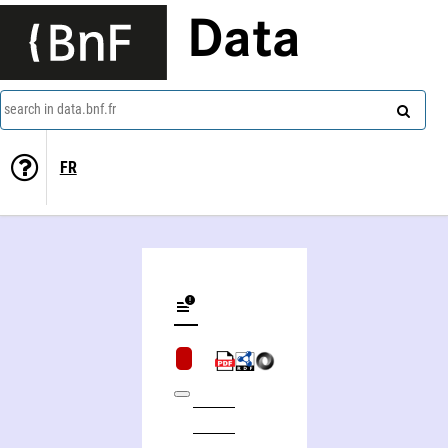
Data
search in data.bnf.fr
FR