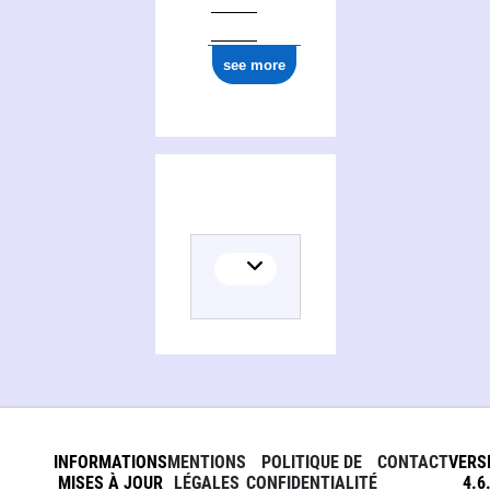
0000 0003 8222 7753
see more
INFORMATIONS
MENTIONS
POLITIQUE DE
CONTACT
VERS
MISES À JOUR
LÉGALES
CONFIDENTIALITÉ
4.6