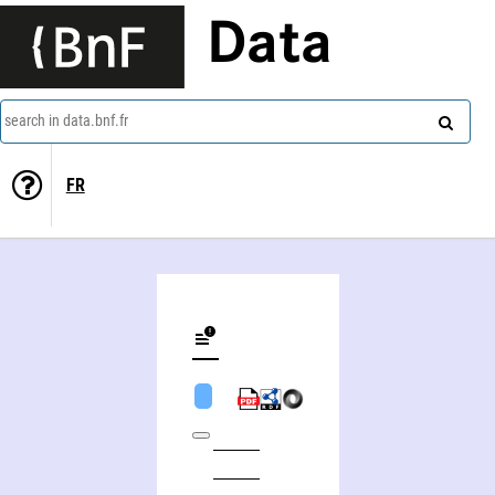
Data
search in data.bnf.fr
FR