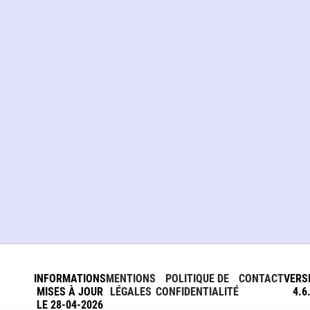
INFORMATIONS
MENTIONS
POLITIQUE DE
CONTACT
VERS
MISES À JOUR
LÉGALES
CONFIDENTIALITÉ
4.6
LE 28-04-2026