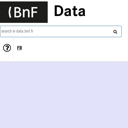
Data
search in data.bnf.fr
FR