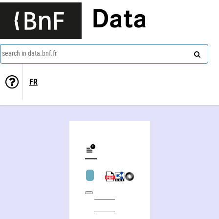
Data
search in data.bnf.fr
FR