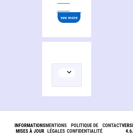
see more
INFORMATIONS
MENTIONS
POLITIQUE DE
CONTACT
VERS
MISES À JOUR
LÉGALES
CONFIDENTIALITÉ
4.6