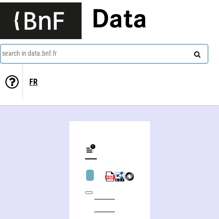
Data
search in data.bnf.fr
FR