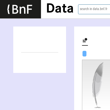
Data
search in data.bnf.fr