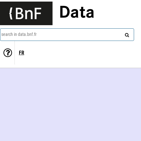
Data
search in data.bnf.fr
FR