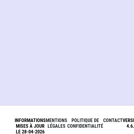
INFORMATIONS
MENTIONS
POLITIQUE DE
CONTACT
VERS
MISES À JOUR
LÉGALES
CONFIDENTIALITÉ
4.6
LE 28-04-2026