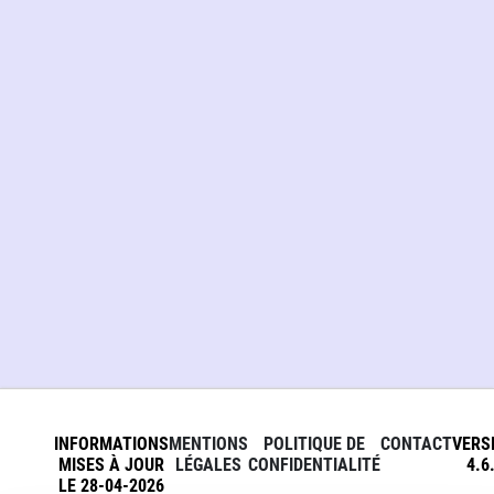
INFORMATIONS
MENTIONS
POLITIQUE DE
CONTACT
VERS
MISES À JOUR
LÉGALES
CONFIDENTIALITÉ
4.6
LE 28-04-2026