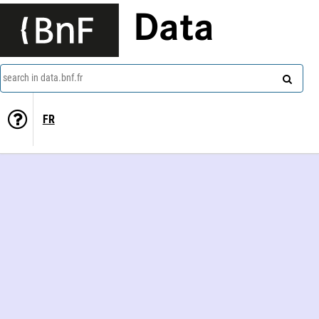
Data
search in data.bnf.fr
FR