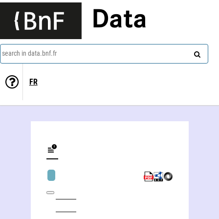
Data
search in data.bnf.fr
FR