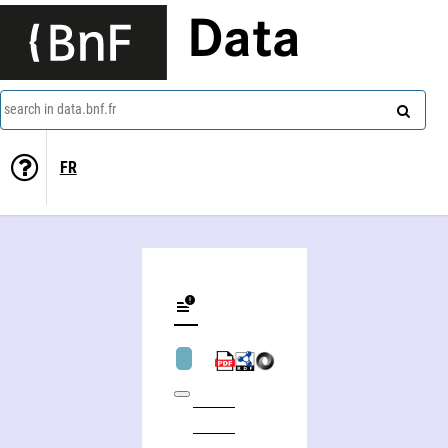
Data
search in data.bnf.fr
FR