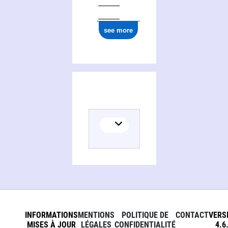
see more
INFORMATIONS
MENTIONS
POLITIQUE DE
CONTACT
VERS
MISES À JOUR
LÉGALES
CONFIDENTIALITÉ
4.6