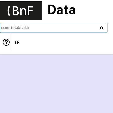
Data
search in data.bnf.fr
FR