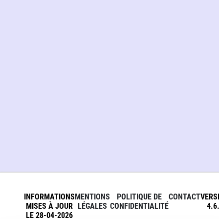
INFORMATIONS
MENTIONS
POLITIQUE DE
CONTACT
VERS
MISES À JOUR
LÉGALES
CONFIDENTIALITÉ
4.6
LE 28-04-2026