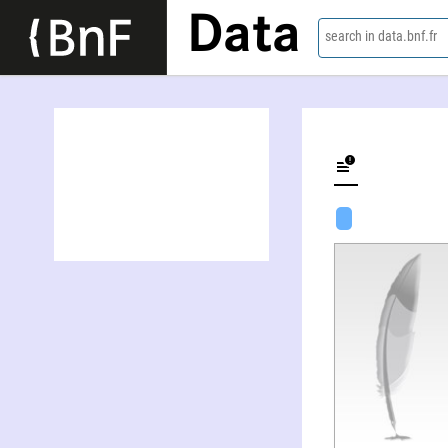
Data
search in data.bnf.fr