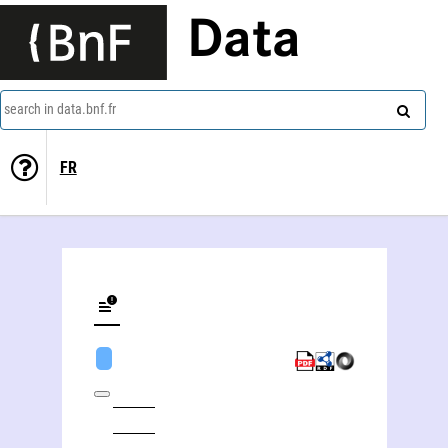
Data
search in data.bnf.fr
FR
Martin Sieghart