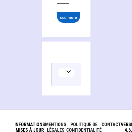
see more
INFORMATIONS
MENTIONS
POLITIQUE DE
CONTACT
VERS
MISES À JOUR
LÉGALES
CONFIDENTIALITÉ
4.6