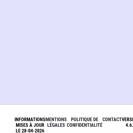
INFORMATIONS
MENTIONS
POLITIQUE DE
CONTACT
VERS
MISES À JOUR
LÉGALES
CONFIDENTIALITÉ
4.6
LE 28-04-2026