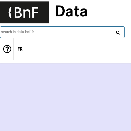
Data
search in data.bnf.fr
FR