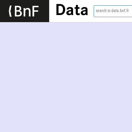
Data
search in data.bnf.fr