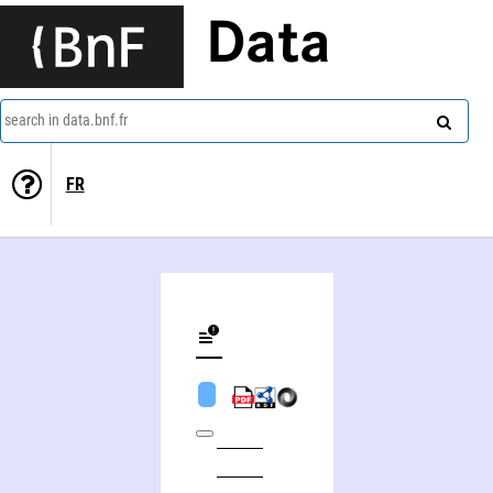
Data
search in data.bnf.fr
FR