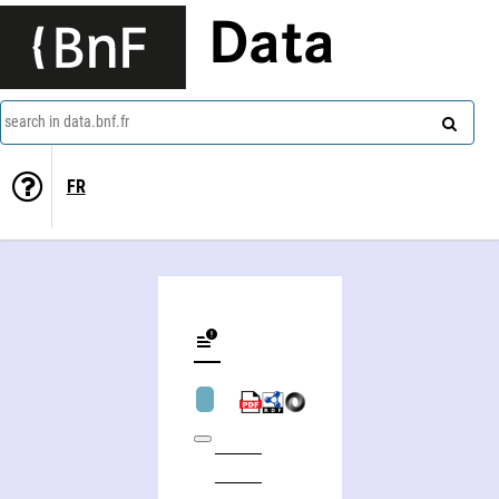
Data
search in data.bnf.fr
FR