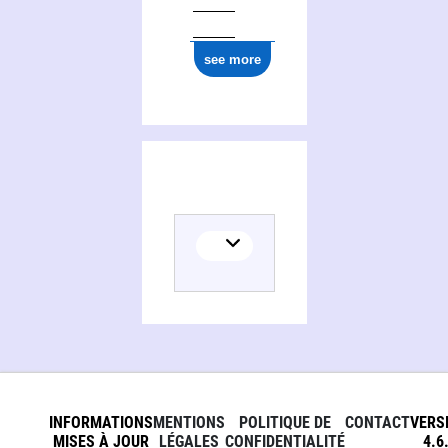
see more
INFORMATIONS
MENTIONS
POLITIQUE DE
CONTACT
VERS
MISES À JOUR
LÉGALES
CONFIDENTIALITÉ
4.6