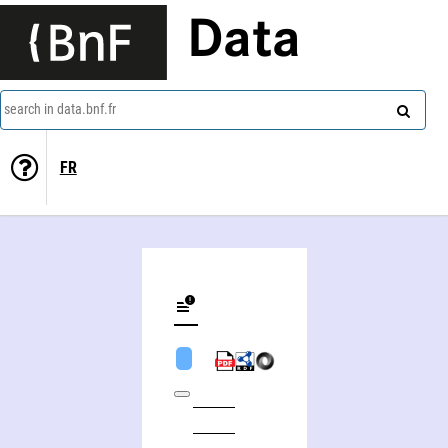
Data
search in data.bnf.fr
FR