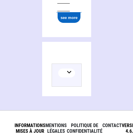
see more
INFORMATIONS
MENTIONS
POLITIQUE DE
CONTACT
VERS
MISES À JOUR
LÉGALES
CONFIDENTIALITÉ
4.6