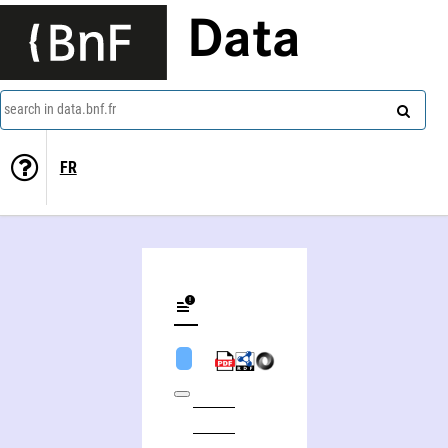
Data
search in data.bnf.fr
FR