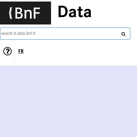
Data
search in data.bnf.fr
FR