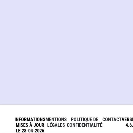
INFORMATIONS
MENTIONS
POLITIQUE DE
CONTACT
VERS
MISES À JOUR
LÉGALES
CONFIDENTIALITÉ
4.6
LE 28-04-2026