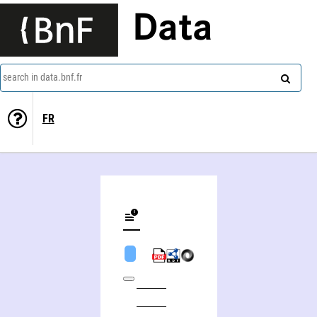
Data
search in data.bnf.fr
FR