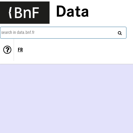
Data
search in data.bnf.fr
FR