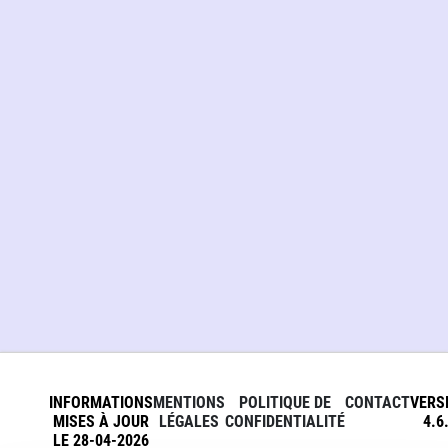
INFORMATIONS
MENTIONS
POLITIQUE DE
CONTACT
VERS
MISES À JOUR
LÉGALES
CONFIDENTIALITÉ
4.6
LE 28-04-2026