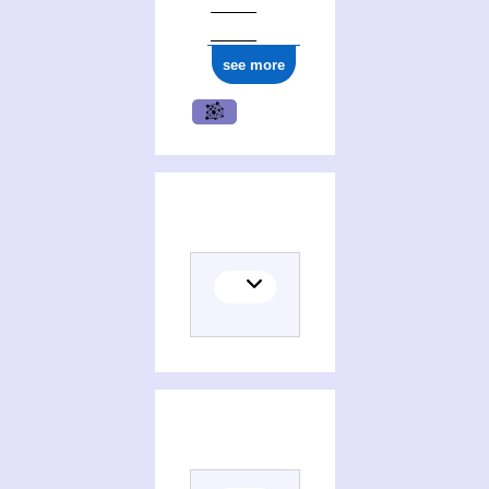
ark:/12148/cb139775239
see more