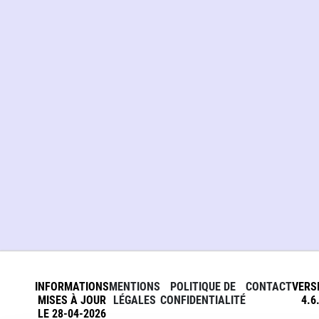
INFORMATIONS
MENTIONS
POLITIQUE DE
CONTACT
VERS
MISES À JOUR
LÉGALES
CONFIDENTIALITÉ
4.6
LE 28-04-2026