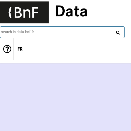
Data
search in data.bnf.fr
FR