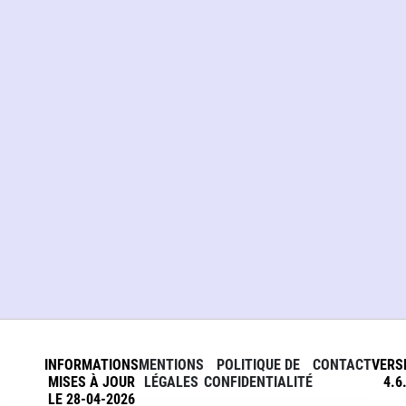
INFORMATIONS
MENTIONS
POLITIQUE DE
CONTACT
VERS
MISES À JOUR
LÉGALES
CONFIDENTIALITÉ
4.6
LE 28-04-2026