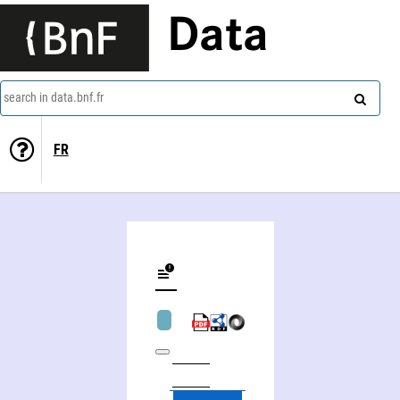
Data
search in data.bnf.fr
FR