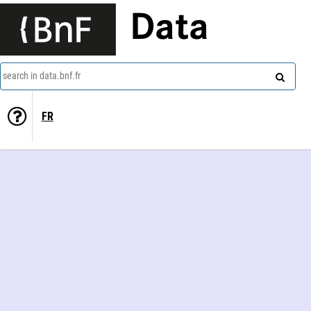
Data
search in data.bnf.fr
FR