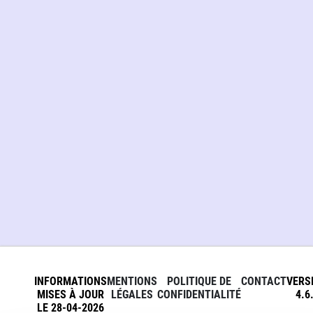
INFORMATIONS
MENTIONS
POLITIQUE DE
CONTACT
VERS
MISES À JOUR
LÉGALES
CONFIDENTIALITÉ
4.6
LE 28-04-2026