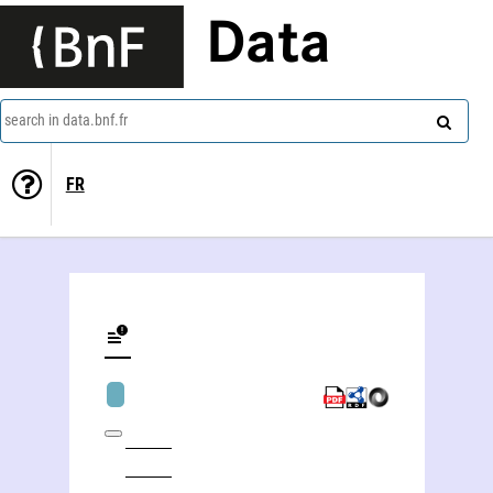
Data
search in data.bnf.fr
FR