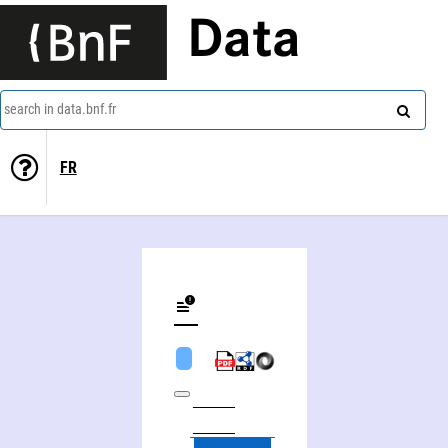
Data
search in data.bnf.fr
FR