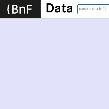
Data
search in data.bnf.fr