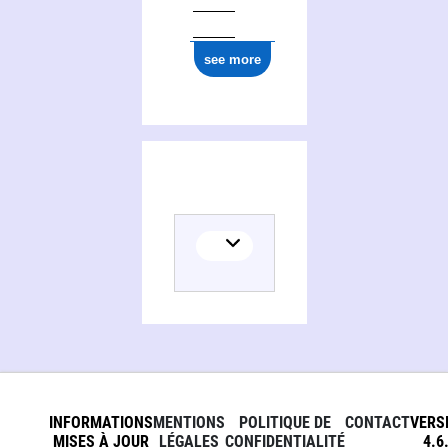
see more
INFORMATIONS
MENTIONS
POLITIQUE DE
CONTACT
VERS
MISES À JOUR
LÉGALES
CONFIDENTIALITÉ
4.6