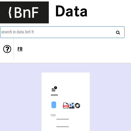
Data
search in data.bnf.fr
FR