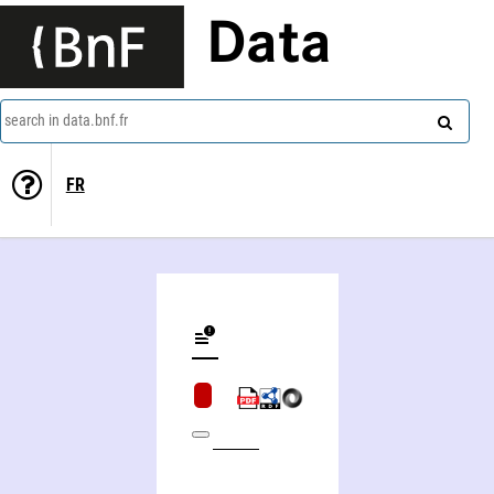
Data
search in data.bnf.fr
FR