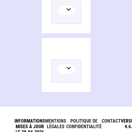
INFORMATIONS
MENTIONS
POLITIQUE DE
CONTACT
VERS
MISES À JOUR
LÉGALES
CONFIDENTIALITÉ
4.6