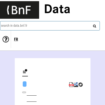
Data
search in data.bnf.fr
FR