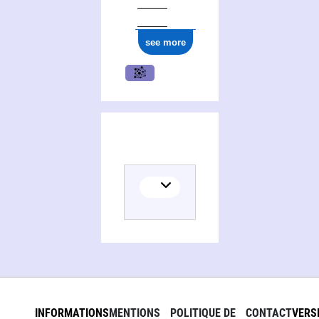
ark:/12148/cb13999477v
see more
INFORMATIONS
MENTIONS
POLITIQUE DE
CONTACT
VERS