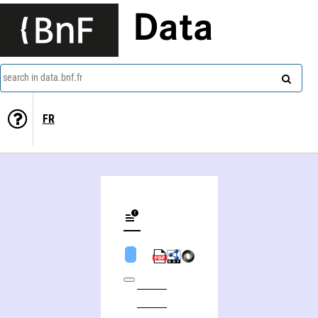
Data
search in data.bnf.fr
FR