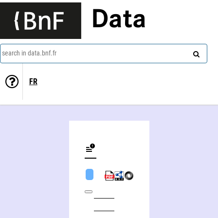
Data
search in data.bnf.fr
FR