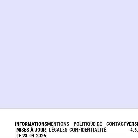
INFORMATIONS
MENTIONS
POLITIQUE DE
CONTACT
VERS
MISES À JOUR
LÉGALES
CONFIDENTIALITÉ
4.6
LE 28-04-2026