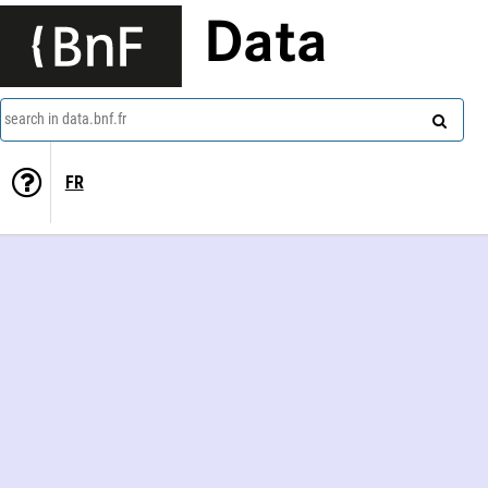
Data
search in data.bnf.fr
FR