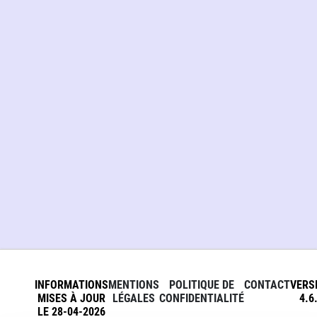
INFORMATIONS
MENTIONS
POLITIQUE DE
CONTACT
VERS
MISES À JOUR
LÉGALES
CONFIDENTIALITÉ
4.6
LE 28-04-2026