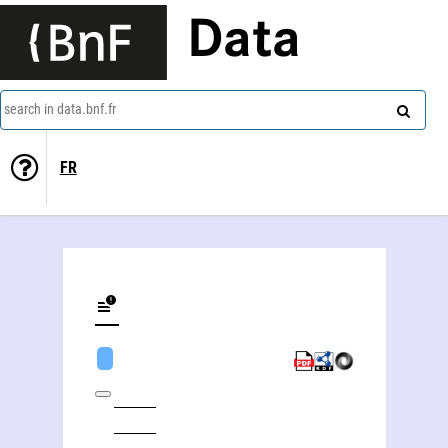
Data
search in data.bnf.fr
FR