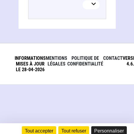
INFORMATIONS
MENTIONS
POLITIQUE DE
CONTACT
VERS
MISES À JOUR
LÉGALES
CONFIDENTIALITÉ
4.6
LE 28-04-2026
Tout accepter
Tout refuser
Personnaliser