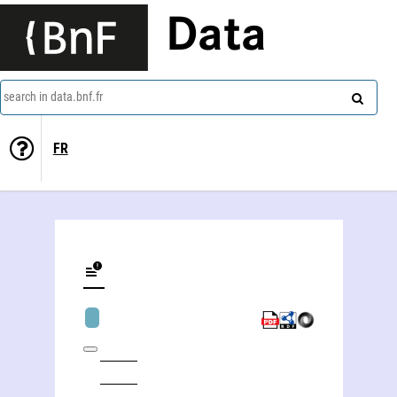
Data
search in data.bnf.fr
FR