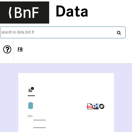
Data
search in data.bnf.fr
FR