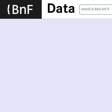
Data
search in data.bnf.fr