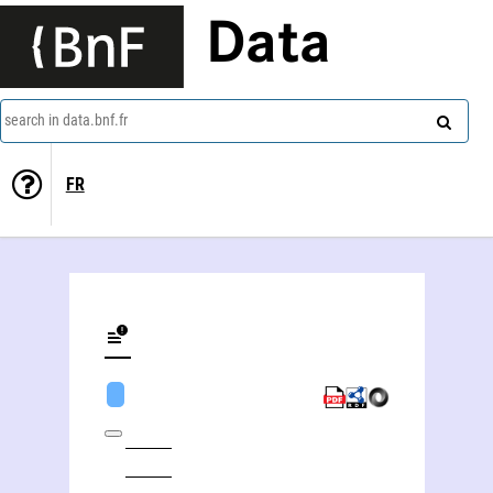
Data
search in data.bnf.fr
FR