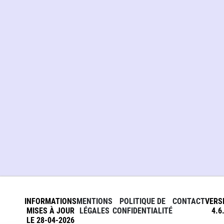
INFORMATIONS
MENTIONS
POLITIQUE DE
CONTACT
VERS
MISES À JOUR
LÉGALES
CONFIDENTIALITÉ
4.6
LE 28-04-2026