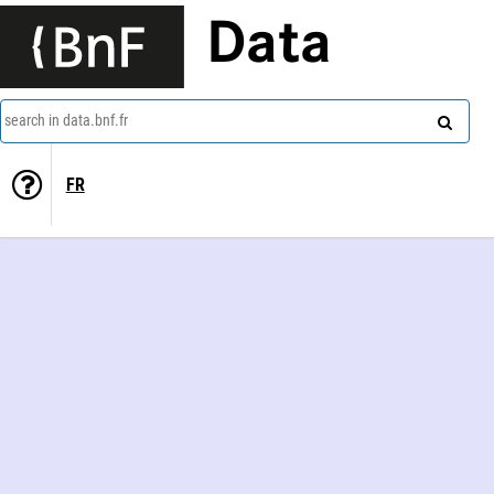
Data
search in data.bnf.fr
FR