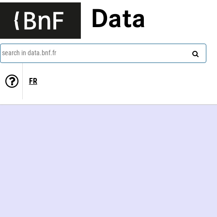
Data
search in data.bnf.fr
FR