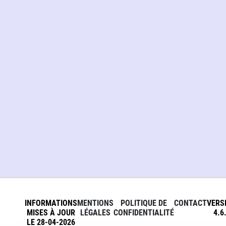
INFORMATIONS
MENTIONS
POLITIQUE DE
CONTACT
VERS
MISES À JOUR
LÉGALES
CONFIDENTIALITÉ
4.6
LE 28-04-2026