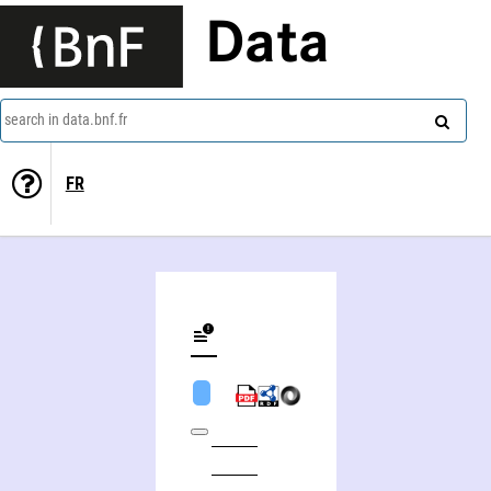
Data
search in data.bnf.fr
FR