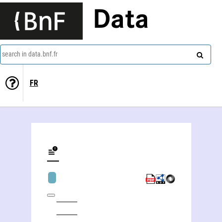
Data
search in data.bnf.fr
FR