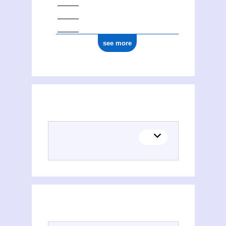
see more
(