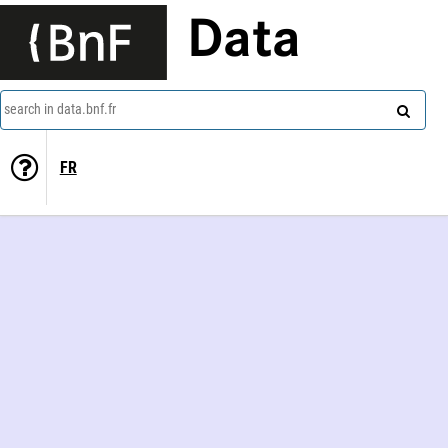
Data
search in data.bnf.fr
FR