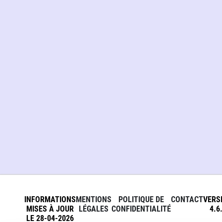
INFORMATIONS
MENTIONS
POLITIQUE DE
CONTACT
VERS
MISES À JOUR
LÉGALES
CONFIDENTIALITÉ
4.6
LE 28-04-2026