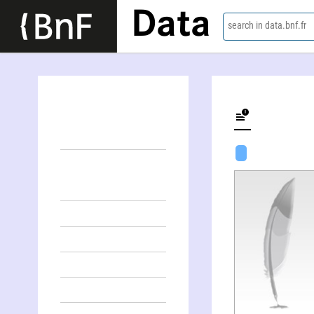
Data
search in data.bnf.fr